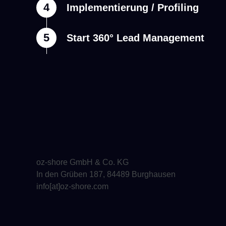
4
Implementierung / Profiling
5
Start 360° Lead Management
oz-shore GmbH & Co. KG
In den Grüben 187, 84489 Burghausen
info[at]oz-shore.com